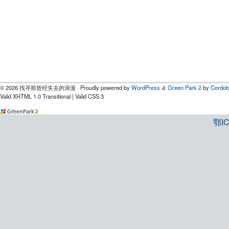
© 2026 找寻那曾经失去的浪漫 · Proudly powered by
WordPress
Green Park 2
by
Cordob
&
Valid XHTML 1.0 Transitional | Valid CSS 3
鄂IC