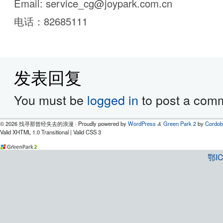
Email: service_cg@joypark.com.cn
电话：82685111
发表回复
You must be
logged in
to post a com
© 2026 找寻那曾经失去的浪漫 · Proudly powered by
WordPress
Green Park 2
by
Cordob
&
Valid XHTML 1.0 Transitional | Valid CSS 3
鄂IC