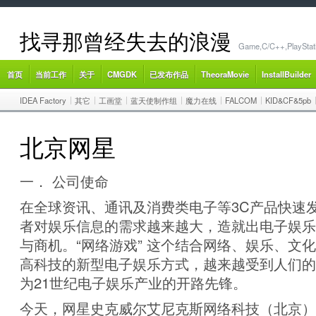
找寻那曾经失去的浪漫
Game,C/C++,PlayStat
首页
当前工作
关于
CMGDK
已发布作品
TheoraMovie
InstallBuilder
IDEA Factory
其它
工画堂
蓝天使制作组
魔力在线
FALCOM
KID&CF&5pb
北京网星
一． 公司使命
在全球资讯、通讯及消费类电子等3C产品快速
者对娱乐信息的需求越来越大，造就出电子娱乐
与商机。“网络游戏” 这个结合网络、娱乐、文
高科技的新型电子娱乐方式，越来越受到人们的
为21世纪电子娱乐产业的开路先锋。
今天，网星史克威尔艾尼克斯网络科技（北京）